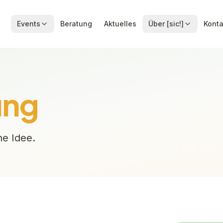
Events
Beratung
Aktuelles
Über [sic!]
Konta
ung
ne Idee.