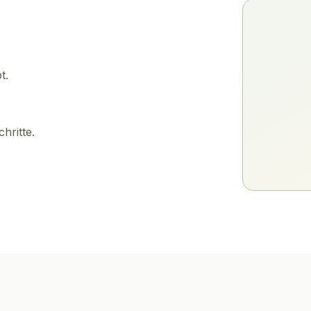
t.
hritte.