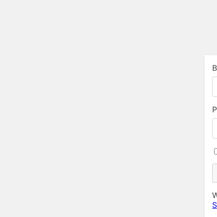
B
P
W
S